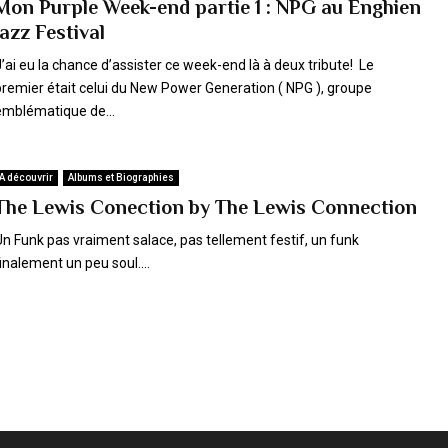
Mon Purple Week-end partie 1 : NPG au Enghien
Jazz Festival
J’ai eu la chance d’assister ce week-end là à deux tribute! Le
premier était celui du New Power Generation ( NPG ), groupe
emblématique de...
A découvrir
Albums et Biographies
The Lewis Conection by The Lewis Connection
Un Funk pas vraiment salace, pas tellement festif, un funk
inalement un peu soul....