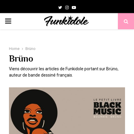
T
I
Y
w
n
o
P
i
s
u
t
t
t
R
t
a
u
Home
Brüno
I
e
g
b
Brüno
r
r
e
M
Viens découvrir les articles de Funkidole portant sur Brüno,
a
auteur de bande dessiné français.
m
A
R
Y